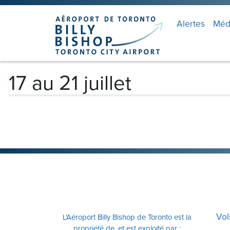
Skip to main content
Veuillez
noter
Alertes
Méd
:
Ce
site
Web
17 au 21 juillet
comprend
un
système
d'accessibilité.
Appuyez
sur
Ctrl-
F11
pour
adapter
Vol
L'Aéroport Billy Bishop de Toronto est la
le
propriété de, et est exploité par :