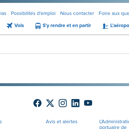
ias
Possibilités d'emploi
Nous contacter
Foire aux que
Vols
S’y rendre et en partir
L’aéropo
s
Avis et alertes
L'Administrat
portuaire de