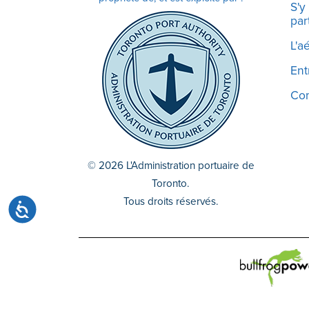
site
S'y
part
Web
aux
L'a
malvoyants
Ent
qui
utilisent
Co
un
lecteur
d'écran ;
Appuyez
© 2026 L'Administration portuaire de
sur
Toronto.
Ctrl-
Tous droits réservés.
Accessibilité
F10
pour
ouvrir
un
menu