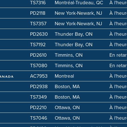
TS7316
Montréal-Trudeau, QC
À l'heu
PD2118
New York-Newark, NJ
À l'heu
TS7357
New York-Newark, NJ
À l'heu
PD2630
Thunder Bay, ON
À l'heu
TS7192
Thunder Bay, ON
À l'heu
PD2610
Timmins, ON
En reta
TS7080
Timmins, ON
En reta
AC7953
Montreal
À l'heu
PD2938
Boston, MA
À l'heu
TS7349
Boston, MA
À l'heu
PD2210
Ottawa, ON
À l'heu
TS7046
Ottawa, ON
À l'heu