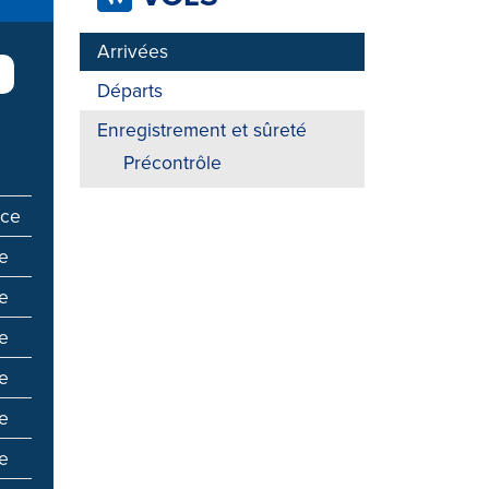
Arrivées
Départs
Enregistrement et sûreté
Précontrôle
nce
re
re
re
re
re
re