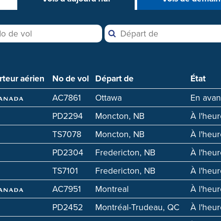
rteur aérien
No de vol
Départ de
État
AC7861
Ottawa
En ava
PD2294
Moncton, NB
À l'heu
TS7078
Moncton, NB
À l'heu
PD2304
Fredericton, NB
À l'heu
TS7101
Fredericton, NB
À l'heu
AC7951
Montreal
À l'heu
PD2452
Montréal-Trudeau, QC
À l'heu