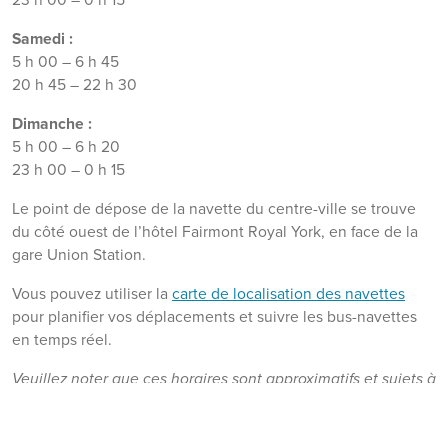
Samedi :
5 h 00 – 6 h 45
20 h 45 – 22 h 30
Dimanche :
5 h 00 – 6 h 20
23 h 00 – 0 h 15
Le point de dépose de la navette du centre-ville se trouve
du côté ouest de l’hôtel Fairmont Royal York, en face de la
gare Union Station.
Vous pouvez utiliser la
carte de localisation des navettes
pour planifier vos déplacements et suivre les bus-navettes
en temps réel.
Veuillez noter que ces horaires sont approximatifs et sujets à
changement. Ils peuvent varier en fonction des conditions
de trafic et de l’état des routes.