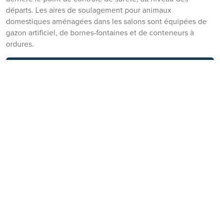
départs. Les aires de soulagement pour animaux
domestiques aménagées dans les salons sont équipées de
gazon artificiel, de bornes-fontaines et de conteneurs à
ordures.
Politique de Nieuport Aviation sur les animaux
domestiques
Distributeurs d’eau
Lorsque l’on voyage, il est important de bien s’hydrater.
Contribuez à la réduction des déchets de plastiques à usage
unique en pensant à emporter votre bouteille d’eau
réutilisable la prochaine fois que vous préparerez à aller
prendre l’avion à l’Aéroport Billy Bishop de Toronto. Vous
trouverez des distributeurs d’eau dans les salons.
Franchissez le point de contrôle de sûreté avec votre gourde
vide, et remplissez-la ensuite pour pouvoir vous désaltérer