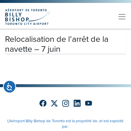
Skip to main content
Veuillez
noter
:
Ce
site
Relocalisation de l’arrêt de la
Web
comprend
navette – 7 juin
un
système
d'accessibilité.
Accessibilité
L'Aéroport Billy Bishop de Toronto est la propriété de, et est exploité
par :