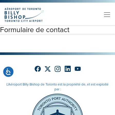
Skip to main content
Veuillez
noter
:
Ce
site
Formulaire de contact
Web
comprend
un
système
d'accessibilité.
Accessibilité
L'Aéroport Billy Bishop de Toronto est la propriété de, et est exploité
par :