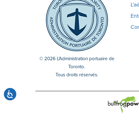
site
L'a
Web
Ent
aux
malvoyants
Co
qui
utilisent
un
lecteur
© 2026 L'Administration portuaire de
d'écran ;
Toronto.
Appuyez
Tous droits réservés.
sur
Ctrl-
Accessibilité
F10
pour
ouvrir
un
menu