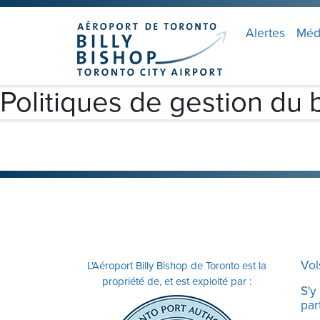
Skip to main content
Veuillez
noter
Alertes
Méd
:
Ce
site
Politiques de gestion du b
Web
comprend
un
système
d'accessibilité.
Appuyez
sur
Ctrl-
F11
Vol
L'Aéroport Billy Bishop de Toronto est la
pour
propriété de, et est exploité par :
adapter
S'y
part
le