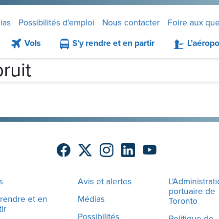
ias
Possibilités d'emploi
Nous contacter
Foire aux que
Vols
S’y rendre et en partir
L’aéropo
ruit
s
Avis et alertes
L'Administrat
portuaire de
 rendre et en
Médias
Toronto
ir
Possibilités
Politique de