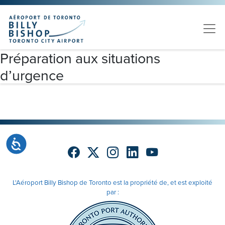
Skip to main content
Veuillez
noter
:
Ce
site
Préparation aux situations
Web
d’urgence
comprend
un
système
d'accessibilité.
Accessibilité
L'Aéroport Billy Bishop de Toronto est la propriété de, et est exploité
par :