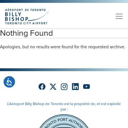
Skip to main content
Veuillez
noter
:
Ce
site
Nothing Found
Web
comprend
Apologies, but no results were found for the requested archive.
un
système
d'accessibilité.
Accessibilité
L'Aéroport Billy Bishop de Toronto est la propriété de, et est exploité
par :