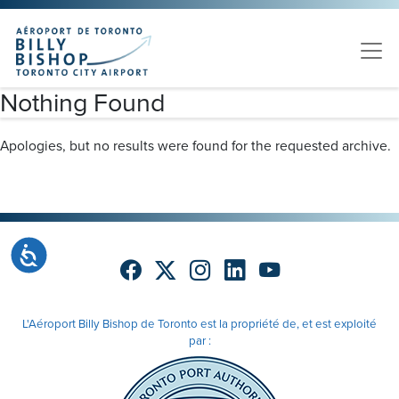
Skip to main content
Veuillez
noter
:
Ce
site
Nothing Found
Web
comprend
Apologies, but no results were found for the requested archive.
un
système
d'accessibilité.
Accessibilité
L'Aéroport Billy Bishop de Toronto est la propriété de, et est exploité
par :