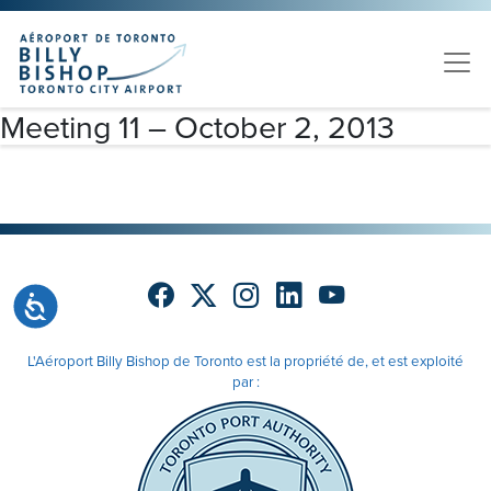
Skip to main content
Veuillez
noter
:
Ce
site
Meeting 11 – October 2, 2013
Web
comprend
un
système
d'accessibilité.
Accessibilité
L'Aéroport Billy Bishop de Toronto est la propriété de, et est exploité
par :