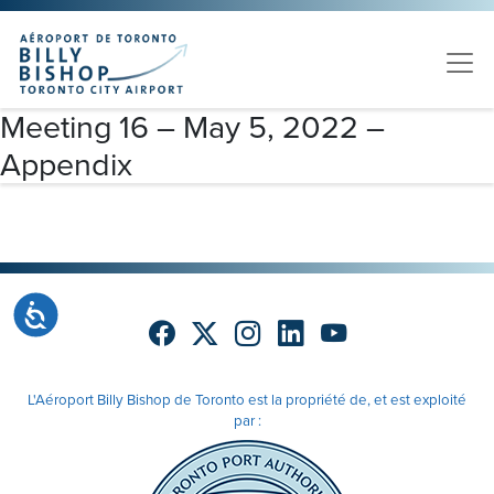
Skip to main content
Veuillez
noter
:
Ce
site
Meeting 16 – May 5, 2022 –
Web
Appendix
comprend
un
système
d'accessibilité.
Accessibilité
L'Aéroport Billy Bishop de Toronto est la propriété de, et est exploité
par :