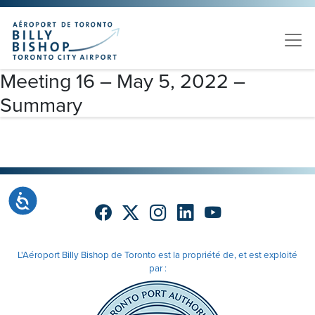
Skip to main content
Veuillez
noter
:
Ce
site
Meeting 16 – May 5, 2022 –
Web
Summary
comprend
un
système
d'accessibilité.
Accessibilité
L'Aéroport Billy Bishop de Toronto est la propriété de, et est exploité
par :