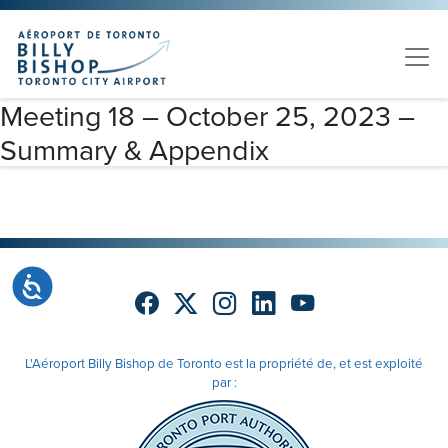
Skip to main content
Veuillez
noter
:
Ce
site
Meeting 18 – October 25, 2023 –
Web
Summary & Appendix
comprend
un
système
d'accessibilité.
Accessibilité
L'Aéroport Billy Bishop de Toronto est la propriété de, et est exploité
par :