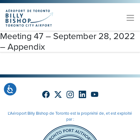
Skip to main content
Veuillez
noter
:
Ce
site
Meeting 47 – September 28, 2022
Web
– Appendix
comprend
un
système
d'accessibilité.
Accessibilité
L'Aéroport Billy Bishop de Toronto est la propriété de, et est exploité
par :