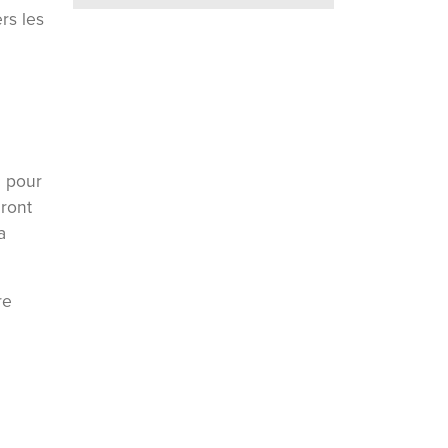
rs les
c pour
dront
a
re