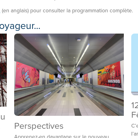
m
(en anglais) pour consulter la programmation complète.
oyageur...
1
F
au
Perspectives
C’
l’
Apprenez-en davantage sur le nouveau