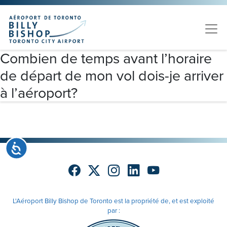
Skip to main content
Veuillez
noter
:
Ce
site
Combien de temps avant l’horaire
Web
de départ de mon vol dois-je arriver
comprend
un
à l’aéroport?
système
d'accessibilité.
Accessibilité
L'Aéroport Billy Bishop de Toronto est la propriété de, et est exploité
par :