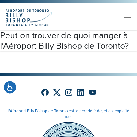
Skip to main content
Veuillez
noter
:
Ce
site
Peut-on trouver de quoi manger à
Web
l’Aéroport Billy Bishop de Toronto?
comprend
un
système
d'accessibilité.
Accessibilité
L'Aéroport Billy Bishop de Toronto est la propriété de, et est exploité
par :