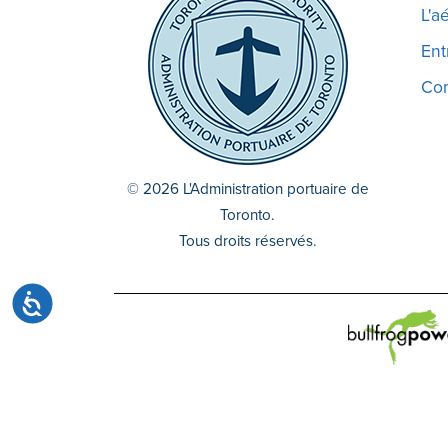
site
L'a
Web
Ent
aux
malvoyants
Co
qui
utilisent
un
lecteur
© 2026 L'Administration portuaire de
d'écran ;
Toronto.
Appuyez
Tous droits réservés.
sur
Ctrl-
Accessibilité
F10
pour
ouvrir
un
menu