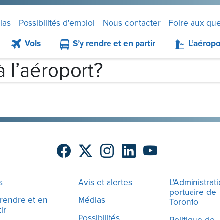
ias
Possibilités d'emploi
Nous contacter
Foire aux que
Vols
S’y rendre et en partir
L’aéropo
à l’aéroport?
s
Avis et alertes
L'Administrat
portuaire de
 rendre et en
Médias
Toronto
ir
Possibilités
Politique de