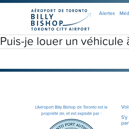
Skip to main content
Veuillez
noter
Alertes
Méd
:
Ce
site
Puis-je louer un véhicule 
Web
comprend
un
système
d'accessibilité.
Appuyez
sur
Ctrl-
F11
Vol
L'Aéroport Billy Bishop de Toronto est la
pour
propriété de, et est exploité par :
adapter
S'y
part
le