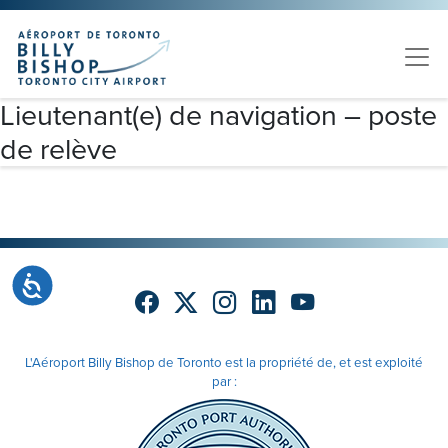
Skip to main content
Veuillez
noter
:
Ce
site
Lieutenant(e) de navigation – poste
Web
de relève
comprend
un
système
d'accessibilité.
Accessibilité
L'Aéroport Billy Bishop de Toronto est la propriété de, et est exploité
par :