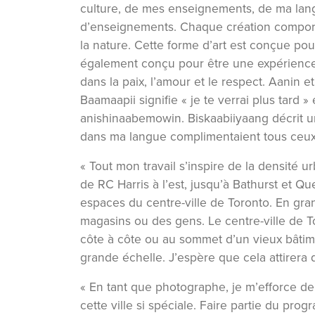
culture, de mes enseignements, de ma lan
d’enseignements. Chaque création comport
la nature. Cette forme d’art est conçue pour
également conçu pour être une expérience d
dans la paix, l’amour et le respect. Aanin
Baamaapii signifie « je te verrai plus tard 
anishinaabemowin. Biskaabiiyaang décrit un
dans ma langue complimentaient tous ceux q
« Tout mon travail s’inspire de la densité u
de RC Harris à l’est, jusqu’à Bathurst et Q
espaces du centre-ville de Toronto. En gra
magasins ou des gens. Le centre-ville de T
côte à côte ou au sommet d’un vieux bâtime
grande échelle. J’espère que cela attirera
« En tant que photographe, je m’efforce de 
cette ville si spéciale. Faire partie du p