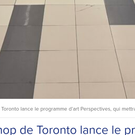
e Toronto lance le programme d’art Perspectives, qui mettra
shop de Toronto lance le 