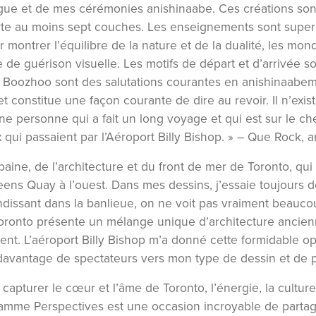
gue et de mes cérémonies anishinaabe. Ces créations so
e au moins sept couches. Les enseignements sont superp
 montrer l’équilibre de la nature et de la dualité, les monde
e guérison visuelle. Les motifs de départ et d’arrivée so
 et Boozhoo sont des salutations courantes en anishinaabem
» et constitue une façon courante de dire au revoir. Il n’exi
e personne qui a fait un long voyage et qui est sur le che
ui passaient par l’Aéroport Billy Bishop. » –
Que Rock, ar
rbaine, de l’architecture et du front de mer de Toronto, qu
ueens Quay à l’ouest. Dans mes dessins, j’essaie toujours d
ndissant dans la banlieue, on ne voit pas vraiment beauc
oronto présente un mélange unique d’architecture ancienn
nt. L’aéroport Billy Bishop m’a donné cette formidable o
 davantage de spectateurs vers mon type de dessin et de 
capturer le cœur et l’âme de Toronto, l’énergie, la cultu
rogramme Perspectives est une occasion incroyable de part