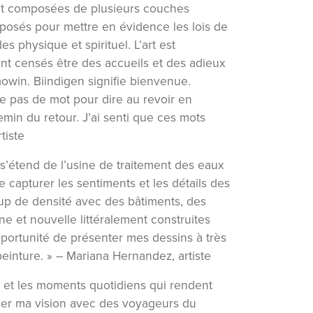
nt composées de plusieurs couches
osés pour mettre en évidence les lois de
s physique et spirituel. L’art est
nt censés être des accueils et des adieux
owin. Biindigen signifie bienvenue.
ste pas de mot pour dire au revoir en
min du retour. J’ai senti que ces mots
tiste
i s’étend de l’usine de traitement des eaux
e capturer les sentiments et les détails des
oup de densité avec des bâtiments, des
e et nouvelle littéralement construites
pportunité de présenter mes dessins à très
peinture. » –
Mariana Hernandez, artiste
re et les moments quotidiens qui rendent
ager ma vision avec des voyageurs du