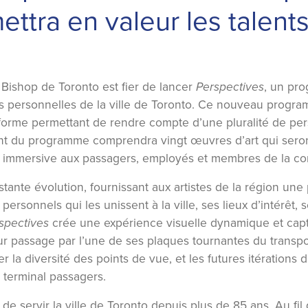
ettra en valeur les talent
y Bishop de Toronto est fier de lancer
Perspectives
, un pro
ons personnelles de la ville de Toronto. Ce nouveau program
teforme permettant de rendre compte d’une pluralité de per
ment du programme comprendra vingt œuvres d’art qui sero
ce immersive aux passagers, employés et membres de la c
nte évolution, fournissant aux artistes de la région une pl
personnels qui les unissent à la ville, ses lieux d’intérêt, 
spectives
crée une expérience visuelle dynamique et capt
leur passage par l’une de ses plaques tournantes du transp
er la diversité des points de vue, et les futures itération
e terminal passagers.
 de servir la ville de Toronto depuis plus de 85 ans. Au fil