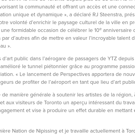
 favorisant la communauté et offrant un accès et une conne
ation unique et dynamique », a déclaré RJ Steenstra, prési
tre volonté d’enrichir le paysage culturel de la ville en pr
e
 une formidable occasion de célébrer le 10
anniversaire d
r d’autres afin de mettre en valeur l’incroyable talent d
au ».
ions d’art public dans l’aérogare de passagers de YTZ depu
 amélioré le tunnel piétonnier grâce au programme passion
viation. « Le lancement de Perspectives apportera de nouv
urs de profiter de l’aéroport en tant que lieu d’art publ
 de manière générale à soutenir les artistes de la région, à
t aux visiteurs de Toronto un aperçu intéressant du travai
ngagement et vise à produire un effet durable en mettant en
mière Nation de Nipissing et je travaille actuellement à To