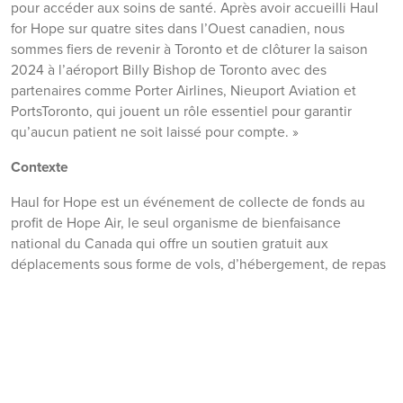
pour accéder aux soins de santé. Après avoir accueilli Haul
for Hope sur quatre sites dans l’Ouest canadien, nous
sommes fiers de revenir à Toronto et de clôturer la saison
2024 à l’aéroport Billy Bishop de Toronto avec des
partenaires comme Porter Airlines, Nieuport Aviation et
PortsToronto, qui jouent un rôle essentiel pour garantir
qu’aucun patient ne soit laissé pour compte. »
Contexte
Haul for Hope est un événement de collecte de fonds au
profit de Hope Air, le seul organisme de bienfaisance
national du Canada qui offre un soutien gratuit aux
déplacements sous forme de vols, d’hébergement, de repas
et de transport terrestre aux Canadiens dans le besoin qui
doivent accéder à des soins médicaux loin de chez eux.
Depuis sa création en 1986, Hope Air a organisé plus de
200 000 déplacements pour des patients, quel que soit leur
âge ou leurs besoins médicaux.
Statistiques sur l’impact des patients