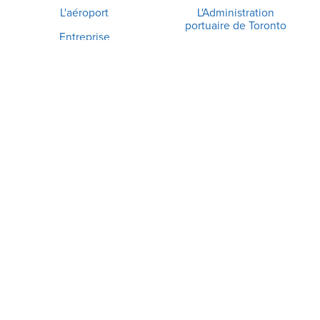
L'aéroport
L'Administration
portuaire de Toronto
Entreprise
Politique de
Communauté
confidentialité
Avis et alertes
Accessibilité
Médias
Recherche
Propriétaire et exploitant de l'aérogare :
Propriétaire et exploitant du stationnement :