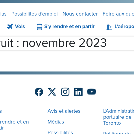
ias
Possibilités d'emploi
Nous contacter
Foire aux que
Vols
S’y rendre et en partir
L’aéropo
ruit : novembre 2023
s
Avis et alertes
L'Administrat
portuaire de
 rendre et en
Médias
Toronto
ir
Possibilités
Politique de