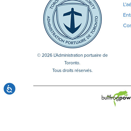
site
L'a
Web
Ent
aux
malvoyants
Co
qui
utilisent
un
lecteur
© 2026 L'Administration portuaire de
d'écran ;
Toronto.
Appuyez
Tous droits réservés.
sur
Ctrl-
Accessibilité
F10
pour
ouvrir
un
menu