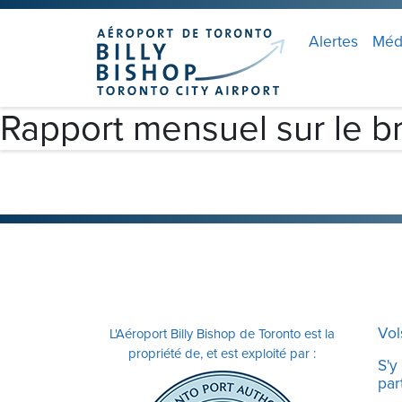
Skip to main content
Veuillez
noter
Alertes
Méd
:
Ce
site
Rapport mensuel sur le b
Web
comprend
un
système
d'accessibilité.
Appuyez
sur
Ctrl-
F11
Vol
L'Aéroport Billy Bishop de Toronto est la
pour
propriété de, et est exploité par :
adapter
S'y
part
le