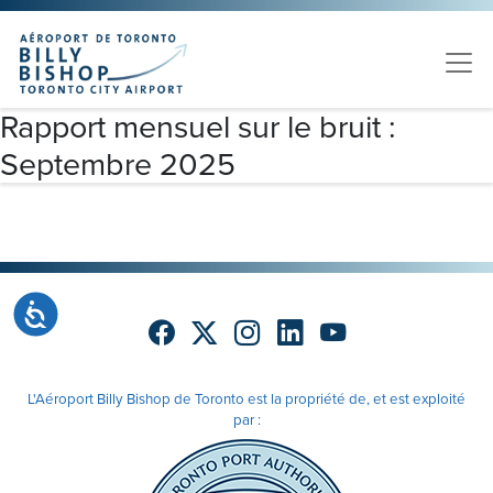
Skip to main content
Veuillez
noter
:
Ce
site
Rapport mensuel sur le bruit :
Web
Septembre 2025
comprend
un
système
d'accessibilité.
Accessibilité
L'Aéroport Billy Bishop de Toronto est la propriété de, et est exploité
par :