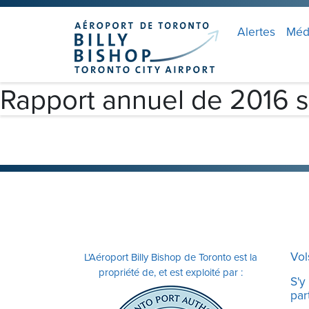
Skip to main content
Veuillez
noter
Alertes
Méd
:
Ce
site
Rapport annuel de 2016 su
Web
comprend
un
système
d'accessibilité.
Appuyez
sur
Ctrl-
F11
Vol
L'Aéroport Billy Bishop de Toronto est la
pour
propriété de, et est exploité par :
adapter
S'y
part
le