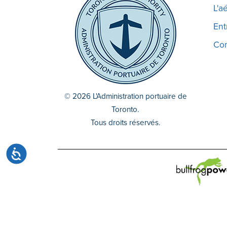
site
L'a
Web
Ent
aux
malvoyants
Co
qui
utilisent
un
lecteur
© 2026 L'Administration portuaire de
d'écran ;
Toronto.
Appuyez
Tous droits réservés.
sur
Ctrl-
Accessibilité
F10
pour
ouvrir
un
menu