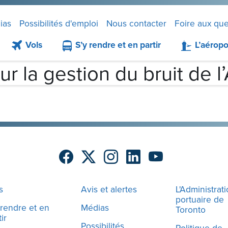
ias
Possibilités d'emploi
Nous contacter
Foire aux que
Vols
S’y rendre et en partir
L’aéropo
r la gestion du bruit de 
s
Avis et alertes
L'Administrat
portuaire de
 rendre et en
Médias
Toronto
ir
Possibilités
Politique de