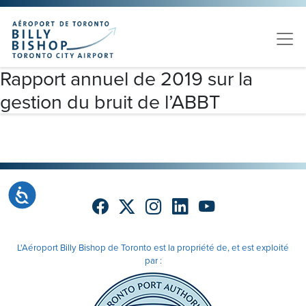
Skip to main content
Veuillez
noter
:
Ce
site
Rapport annuel de 2019 sur la
Web
gestion du bruit de l’ABBT
comprend
un
système
d'accessibilité.
Accessibilité
L'Aéroport Billy Bishop de Toronto est la propriété de, et est exploité
par :