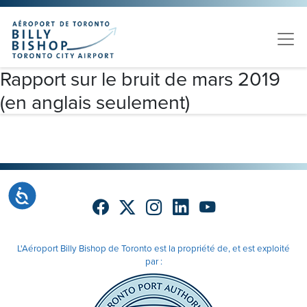
Skip to main content
Veuillez
noter
:
Ce
site
Rapport sur le bruit de mars 2019
Web
(en anglais seulement)
comprend
un
système
d'accessibilité.
Accessibilité
L'Aéroport Billy Bishop de Toronto est la propriété de, et est exploité
par :