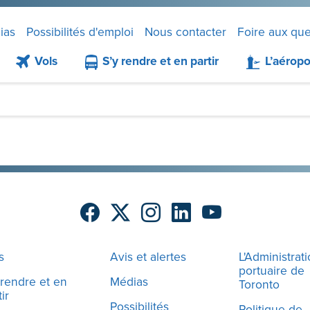
ias
Possibilités d'emploi
Nous contacter
Foire aux que
Vols
S’y rendre et en partir
L’aéropo
s
Avis et alertes
L'Administrat
portuaire de
 rendre et en
Médias
Toronto
ir
Possibilités
Politique de