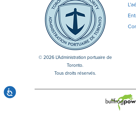
site
L'a
Web
Ent
aux
malvoyants
Co
qui
utilisent
un
lecteur
© 2026 L'Administration portuaire de
d'écran ;
Toronto.
Appuyez
Tous droits réservés.
sur
Ctrl-
Accessibilité
F10
pour
ouvrir
un
menu