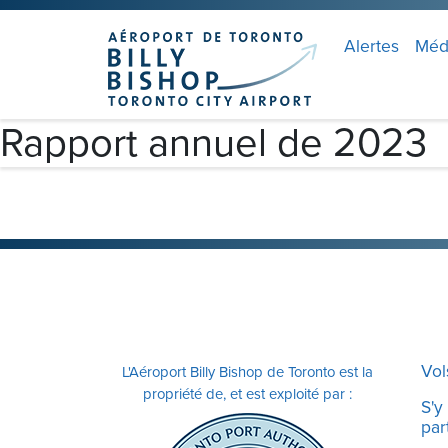
Skip to main content
Veuillez
noter
Alertes
Méd
:
Ce
site
Rapport annuel de 2023
Web
comprend
un
système
d'accessibilité.
Appuyez
sur
Ctrl-
F11
Vol
L'Aéroport Billy Bishop de Toronto est la
pour
propriété de, et est exploité par :
adapter
S'y
part
le